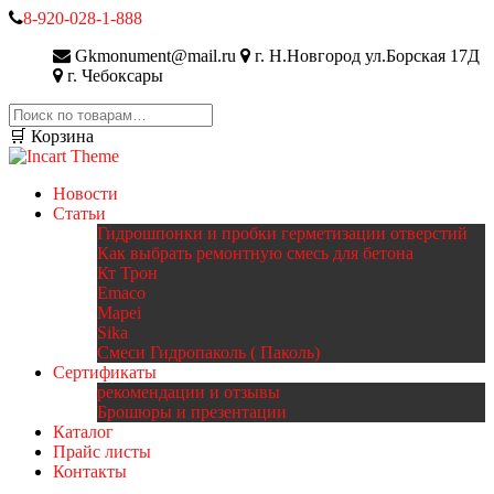
8-920-028-1-888
Gkmonument@mail.ru
г. Н.Новгород ул.Борская 17Д
г. Чебоксары
Искать:
🛒 Корзина
Новости
Статьи
Гидрошпонки и пробки герметизации отверстий
Как выбрать ремонтную смесь для бетона
Кт Трон
Emaco
Mapei
Sika
Смеси Гидропаколь ( Паколь)
Сертификаты
рекомендации и отзывы
Брошюры и презентации
Каталог
Прайс листы
Контакты