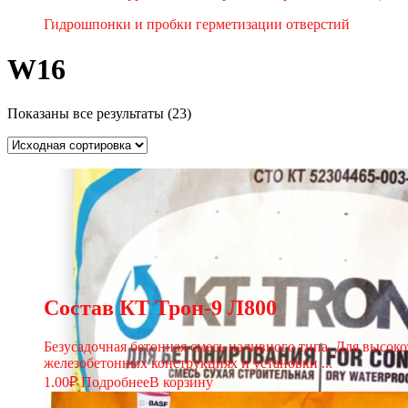
Гидрошпонки и пробки герметизации отверстий
W16
Показаны все результаты (23)
Состав КТ Трон-9 Л800
Безусадочная бетонная смесь наливного типа. Для высо
железобетонных конструкциях и установки ...
1.00
₽
Подробнее
В корзину