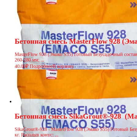
Бетонная смесь MasterFlow 928 (Эма
MasterFlow 928 (Эмако S55) Готовый Безусадочный состав
260-280 мм; ...
40.00
₽
Подробнее
В корзину
Бетонная смесь SikaGrout®-928 (Ma
SikaGrout®-928 - MasterFlow 928 (Эмако S55) Готовый Б
кг. Расплыв конус: ...