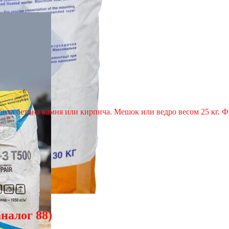
нта бетона камня или кирпича. Мешок или ведро весом 25 кг. Фр
налог 88)