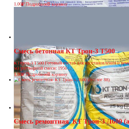
1.00
₽
Подробнее
В корзину
Смесь бетонная КТ Трон-3 Т500
КТтрон-3 Т500 Готовый состав для восстановления и ремо
м3 растворной смеси: 1950 ...
1.00
₽
Подробнее
В корзину
Смесь ремонтная КТ Трон-3 Л600 (а