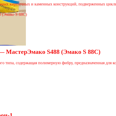
онных кирпичных и каменных конструкций, подверженных цикл
 — МастерЭмако S488 (Эмако S 88C)
ого типа, содержащая полимерную фибру, предназначенная для к
он-1