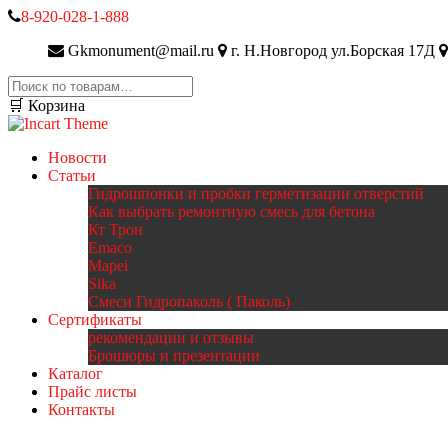
8-920-028-1-888
Gkmonument@mail.ru
г. Н.Новгород ул.Борская 17Д
Искать:
🛒 Корзина
Новости
Статьи
Гидрошпонки и пробки герметизации отверстий
Как выбрать ремонтную смесь для бетона
Кт Трон
Emaco
Mapei
Sika
Смеси Гидропаколь ( Паколь)
Сертификаты
рекомендации и отзывы
Брошюры и презентации
Каталог
Прайс листы
Контакты