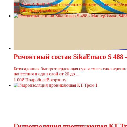
КТ Трон-3 Л600 Ремонт элементов бетонных, железобет
27.00
₽
Подробнее
В корзину
Ремонтный состав SikaEmaco S 488
Безусадочная быстротвердеющая сухая смесь тиксотропн
нанесения в один слой от 20 до ...
1.00
₽
Подробнее
В корзину
Гидроизоляция проникающая КТ Тр