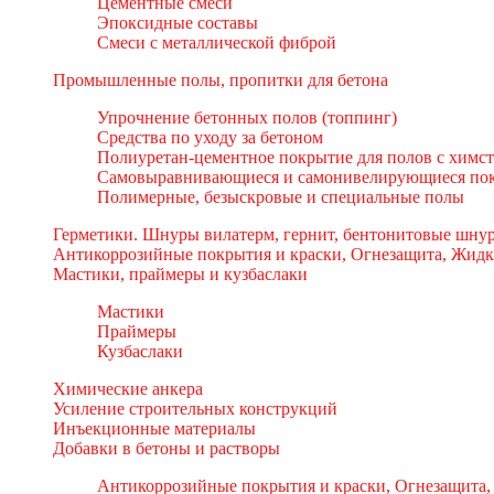
Цементные смеси
Эпоксидные составы
Смеси с металлической фиброй
Промышленные полы, пропитки для бетона
Упрочнение бетонных полов (топпинг)
Средства по уходу за бетоном
Полиуретан-цементное покрытие для полов с химс
Самовыравнивающиеся и самонивелирующиеся пок
Полимерные, безыскровые и специальные полы
Герметики. Шнуры вилатерм, гернит, бентонитовые шнур
Антикоррозийные покрытия и краски, Огнезащита, Жидк
Мастики, праймеры и кузбаслаки
Мастики
Праймеры
Кузбаслаки
Химические анкера
Усиление строительных конструкций
Инъекционные материалы
Добавки в бетоны и растворы
Антикоррозийные покрытия и краски, Огнезащита,