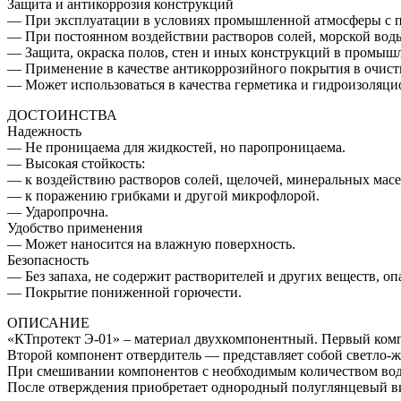
Защита и антикоррозия конструкций
— При эксплуатации в условиях промышленной атмосферы с 
— При постоянном воздействии растворов солей, морской воды
— Защита, окраска полов, стен и иных конструкций в промыш
— Применение в качестве антикоррозийного покрытия в очист
— Может использоваться в качества герметика и гидроизоляци
ДОСТОИНСТВА
Надежность
— Не проницаема для жидкостей, но паропроницаема.
— Высокая стойкость:
— к воздействию растворов солей, щелочей, минеральных масе
— к поражению грибками и другой микрофлорой.
— Ударопрочна.
Удобство применения
— Может наносится на влажную поверхность.
Безопасность
— Без запаха, не содержит растворителей и других веществ, оп
— Покрытие пониженной горючести.
ОПИСАНИЕ
«КТпротект Э-01» – материал двухкомпонентный. Первый комп
Второй компонент отвердитель — представляет собой светло-
При смешивании компонентов с необходимым количеством воды 
После отверждения приобретает однородный полуглянцевый в