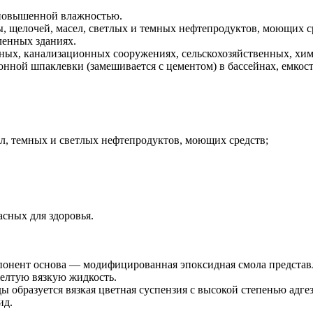
повышенной влажностью.
, щелочей, масел, светлых и темных нефтепродуктов, моющих с
ленных зданиях.
ных, канализационных сооружениях, сельскохозяйственных, хим
онной шпаклевки (замешивается с цементом) в бассейнах, емкос
л, темных и светлых нефтепродуктов, моющих средств;
асных для здоровья.
онент основа — модифицированная эпоксидная смола представл
желтую вязкую жидкость.
образуется вязкая цветная суспензия с высокой степенью адге
ид.