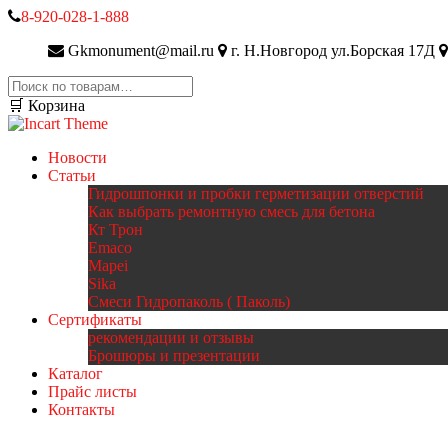
8-920-028-1-888
Gkmonument@mail.ru
г. Н.Новгород ул.Борская 17Д
Искать:
🛒 Корзина
Новости
Статьи
Гидрошпонки и пробки герметизации отверстий
Как выбрать ремонтную смесь для бетона
Кт Трон
Emaco
Mapei
Sika
Смеси Гидропаколь ( Паколь)
Сертификаты
рекомендации и отзывы
Брошюры и презентации
Каталог
Прайс листы
Контакты