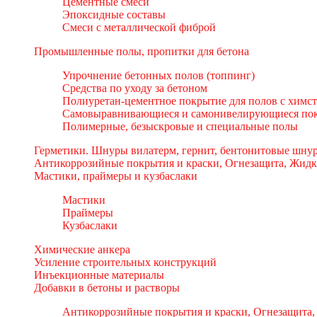
Цементные смеси
Эпоксидные составы
Смеси с металлической фиброй
Промышленные полы, пропитки для бетона
Упрочнение бетонных полов (топпинг)
Средства по уходу за бетоном
Полиуретан-цементное покрытие для полов с химс
Самовыравнивающиеся и самонивелирующиеся пок
Полимерные, безыскровые и специальные полы
Герметики. Шнуры вилатерм, гернит, бентонитовые шнур
Антикоррозийные покрытия и краски, Огнезащита, Жидк
Мастики, праймеры и кузбаслаки
Мастики
Праймеры
Кузбаслаки
Химические анкера
Усиление строительных конструкций
Инъекционные материалы
Добавки в бетоны и растворы
Антикоррозийные покрытия и краски, Огнезащита,