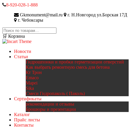
8-920-028-1-888
Gkmonument@mail.ru
г. Н.Новгород ул.Борская 17Д
г. Чебоксары
Искать:
🛒 Корзина
Новости
Статьи
Гидрошпонки и пробки герметизации отверстий
Как выбрать ремонтную смесь для бетона
Кт Трон
Emaco
Mapei
Sika
Смеси Гидропаколь ( Паколь)
Сертификаты
рекомендации и отзывы
Брошюры и презентации
Каталог
Прайс листы
Контакты