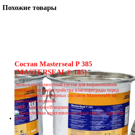
Похожие товары
Состав Masterseal P 385
(MASTERSEAL® 185)
Эпоксидно-цементный состав для выравнивания
поверхности и обустройства влагопреграды перед
нанесением полимерных составов Masterseal® на
влажные основания
1.00
₽
Подробнее
В корзину