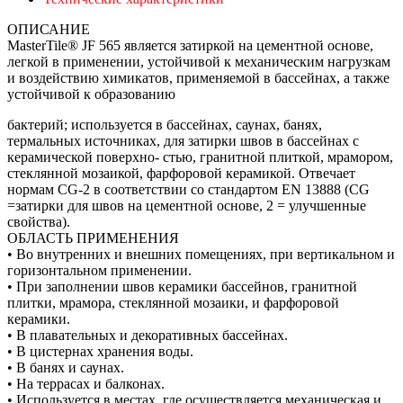
ОПИСАНИЕ
MasterTile® JF 565 является затиркой на цементной основе,
легкой в применении, устойчивой к механическим нагрузкам
и воздействию химикатов, применяемой в бассейнах, а также
устойчивой к образованию
бактерий; используется в бассейнах, саунах, банях,
термальных источниках, для затирки швов в бассейнах с
керамической поверхно- стью, гранитной плиткой, мрамором,
стеклянной мозаикой, фарфоровой керамикой. Отвечает
нормам CG-2 в соответствии со стандартом EN 13888 (CG
=затирки для швов на цементной основе, 2 = улучшенные
свойства).
ОБЛАСТЬ ПРИМЕНЕНИЯ
• Во внутренних и внешних помещениях, при вертикальном и
горизонтальном применении.
• При заполнении швов керамики бассейнов, гранитной
плитки, мрамора, стеклянной мозаики, и фарфоровой
керамики.
• В плавательных и декоративных бассейнах.
• В цистернах хранения воды.
• В банях и саунах.
• На террасах и балконах.
• Используется в местах, где осуществляется механическая и