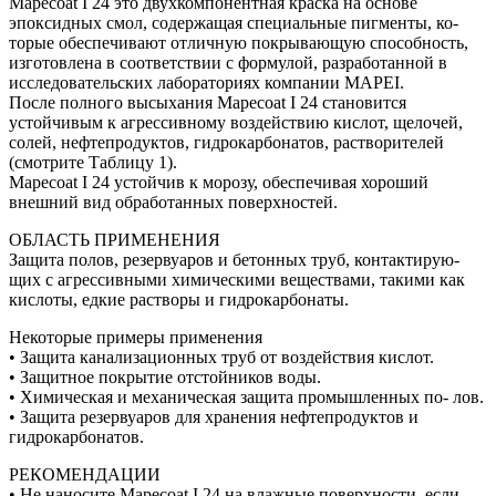
Mapecoat I 24 это двухкомпонентная краска на основе
эпоксидных смол, содержащая специальные пигменты, ко-
торые обеспечивают отличную покрывающую способность,
изготовлена в соответствии с формулой, разработанной в
исследовательских лабораториях компании MAPEI.
После полного высыхания Mapecoat I 24 становится
устойчивым к агрессивному воздействию кислот, щелочей,
солей, нефтепродуктов, гидрокарбонатов, растворителей
(смотрите Таблицу 1).
Mapecoat I 24 устойчив к морозу, обеспечивая хороший
внешний вид обработанных поверхностей.
ОБЛАСТЬ ПРИМЕНЕНИЯ
Защита полов, резервуаров и бетонных труб, контактирую-
щих с агрессивными химическими веществами, такими как
кислоты, едкие растворы и гидрокарбонаты.
Некоторые примеры применения
• Защита канализационных труб от воздействия кислот.
• Защитное покрытие отстойников воды.
• Химическая и механическая защита промышленных по- лов.
• Защита резервуаров для хранения нефтепродуктов и
гидрокарбонатов.
РЕКОМЕНДАЦИИ
• Не наносите Mapecoat I 24 на влажные поверхности, если