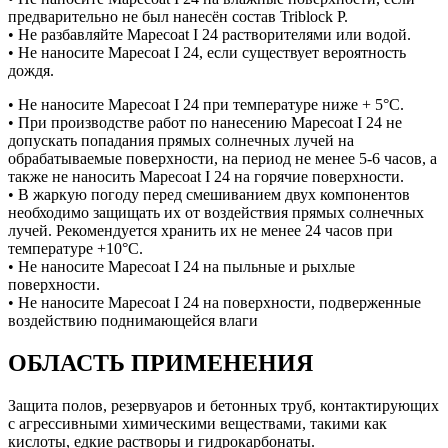
предварительно не был нанесён состав Triblock P.
• Не разбавляйте Mapecoat I 24 растворителями или водой.
• Не наносите Mapecoat I 24, если существует вероятность
дождя.
• Не наносите Mapecoat I 24 при температуре ниже + 5°C.
• При производстве работ по нанесению Mapecoat I 24 не
допускать попадания прямых солнечных лучей на
обрабатываемые поверхности, на период не менее 5-6 часов, а
также не наносить Mapecoat I 24 на горячие поверхности.
• В жаркую погоду перед смешиванием двух компонентов
необходимо защищать их от воздействия прямых солнечных
лучей. Рекомендуется хранить их не менее 24 часов при
температуре +10°С.
• Не наносите Mapecoat I 24 на пыльные и рыхлые
поверхности.
• Не наносите Mapecoat I 24 на поверхности, подверженные
воздействию поднимающейся влаги
ОБЛАСТЬ ПРИМЕНЕНИЯ
Защита полов, резервуаров и бетонных труб, контактирующих
с агрессивными химическими веществами, такими как
кислоты, едкие растворы и гидрокарбонаты.