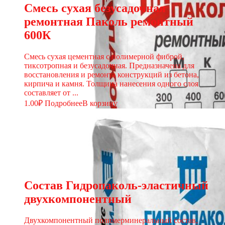
Смесь сухая безусадочная
ремонтная Паколь ремонтный
600К
Смесь сухая цементная с полимерной фиброй,
тиксотропная и безусадочная. Предназначена для
восстановления и ремонта конструкций из бетона,
кирпича и камня. Толщина нанесения одного слоя
составляет от ...
1.00
₽
Подробнее
В корзину
Состав Гидропаколь-эластичный
двухкомпонентный
Двухкомпонентный полимерминеральный состав,