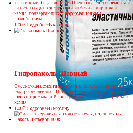
эластичный, безусадочный. Предназначен для ремонта и
гидроизоляции конструкций из бетона, кирпича и
камня, подвергающихся деформационным
воздействиям. ...
1.00
₽
Подробнее
В корзину
Гидропаколь Шовный
Смесь сухая цементная, тиксотропная, безусадочная,
быстротвердеющая. Предназначена для гидроизоляции
швов и примыканий конструкций из бетона, кирпича и
камня.
1.00
₽
Подробнее
В корзину