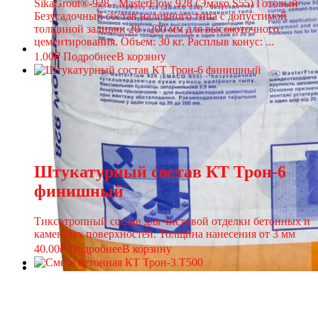
SikaGrout®-928 - MasterFlow 928 (Эмако S55) Готовый
Безусадочный состав наливного типа с допустимой
толщиной заливки 20 - 200 мм для высокоточного
цементирования. Объем: 30 кг. Расплыв конус: ...
1.00
₽
Подробнее
В корзину
Штукатурный состав КТ Трон-6
финишный
Тиксотропный состав для чистовой отделки бетонных и
каменных поверхностей. Толщина нанесения от 3 мм
40.00
₽
Подробнее
В корзину