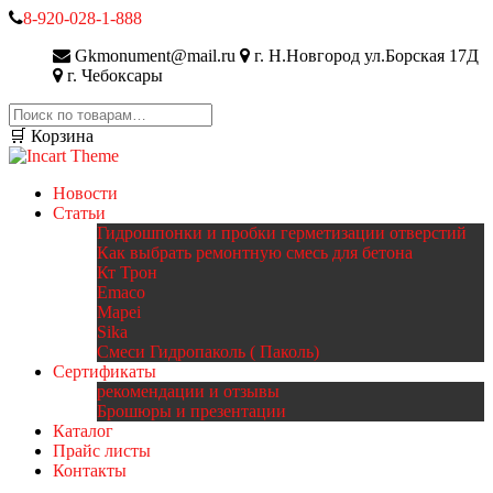
8-920-028-1-888
Gkmonument@mail.ru
г. Н.Новгород ул.Борская 17Д
г. Чебоксары
Искать:
🛒 Корзина
Новости
Статьи
Гидрошпонки и пробки герметизации отверстий
Как выбрать ремонтную смесь для бетона
Кт Трон
Emaco
Mapei
Sika
Смеси Гидропаколь ( Паколь)
Сертификаты
рекомендации и отзывы
Брошюры и презентации
Каталог
Прайс листы
Контакты