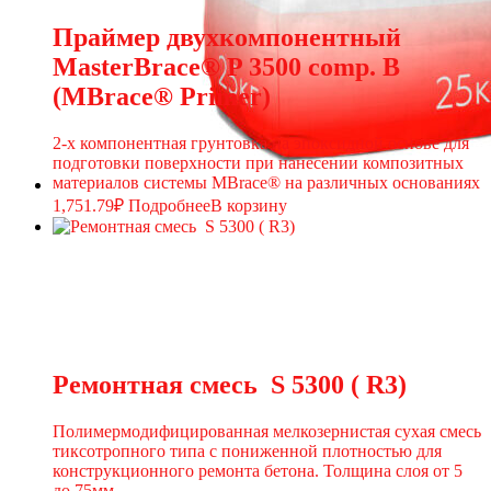
Праймер двухкомпонентный
MasterВrace® P 3500 comp. B
(MВrace® Primer)
2-х компонентная грунтовка на эпоксидной основе для
подготовки поверхности при нанесении композитных
материалов системы MBrace® на различных основаниях
1,751.79
₽
Подробнее
В корзину
Ремонтная смесь S 5300 ( R3)
Полимермодифицированная мелкозернистая сухая смесь
тиксотропного типа с пониженной плотностью для
конструкционного ремонта бетона. Толщина слоя от 5
до 75мм.