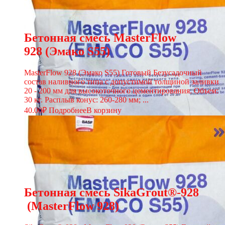
Бетонная смесь MasterFlow
928 (Эмако S55)
MasterFlow 928 (Эмако S55) Готовый Безусадочный
состав наливного типа с допустимой толщиной заливки
20 - 200 мм для высокоточного цементирования. Объем:
30 кг. Расплыв конус: 260-280 мм; ...
40.00
₽
Подробнее
В корзину
Бетонная смесь SikaGrout®-928
(MasterFlow 928)