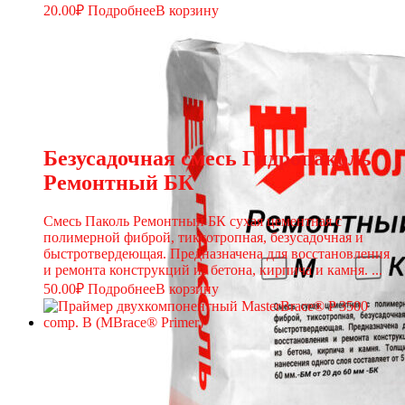
20.00
₽
Подробнее
В корзину
Безусадочная смесь Гидропаколь
Ремонтный БК
Смесь Паколь Ремонтный БК сухая цементная с
полимерной фиброй, тиксотропная, безусадочная и
быстротвердеющая. Предназначена для восстановления
и ремонта конструкций из бетона, кирпича и камня. ...
50.00
₽
Подробнее
В корзину