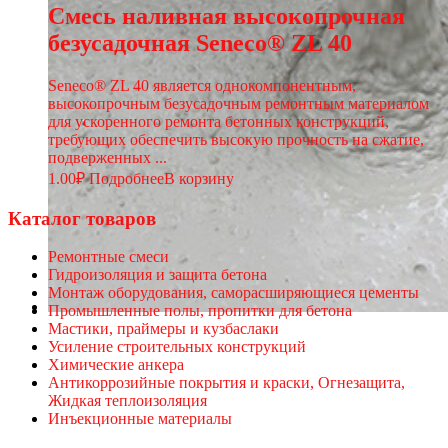
Смесь наливная высокопрочная
безусадочная Seneco® ZL 40
Seneco® ZL 40 является однокомпонентным,
высокопрочным безусадочным ремонтным материалом
для ускоренного ремонта бетонных конструкций,
требующих обеспечить высокую прочность на сжатие,
подверженных ...
1.00
₽
Подробнее
В корзину
Каталог товаров
Ремонтные смеси
Гидроизоляция и защита бетона
Монтаж оборудования, саморасширяющиеся цементы
Промышленные полы, пропитки для бетона
Мастики, праймеры и кузбаслаки
Усиление строительных конструкций
Химические анкера
Антикоррозийные покрытия и краски, Огнезащита,
Жидкая теплоизоляция
Инъекционные материалы