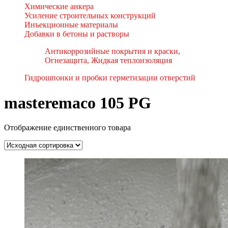
Химические анкера
Усиление строительных конструкций
Инъекционные материалы
Добавки в бетоны и растворы
Антикоррозийные покрытия и краски,
Огнезащита, Жидкая теплоизоляция
Гидрошпонки и пробки герметизации отверстий
masteremaco 105 PG
Отображение единственного товара