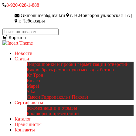
8-920-028-1-888
Gkmonument@mail.ru
г. Н.Новгород ул.Борская 17Д
г. Чебоксары
Искать:
🛒 Корзина
Новости
Статьи
Гидрошпонки и пробки герметизации отверстий
Как выбрать ремонтную смесь для бетона
Кт Трон
Emaco
Mapei
Sika
Смеси Гидропаколь ( Паколь)
Сертификаты
рекомендации и отзывы
Брошюры и презентации
Каталог
Прайс листы
Контакты