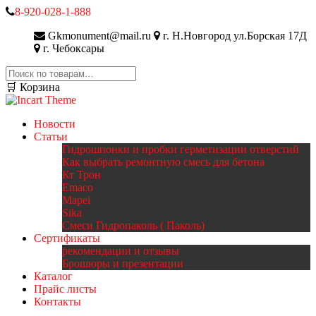
8-920-028-1-888
Gkmonument@mail.ru
г. Н.Новгород ул.Борская 17Д
г. Чебоксары
Искать:
🛒 Корзина
Новости
Статьи
Гидрошпонки и пробки герметизации отверстий
Как выбрать ремонтную смесь для бетона
Кт Трон
Emaco
Mapei
Sika
Смеси Гидропаколь ( Паколь)
Сертификаты
рекомендации и отзывы
Брошюры и презентации
Каталог
Прайс листы
Контакты