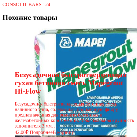
CONSOLIT BARS 124
Похожие товары
Безусадочная быстротвердеющая
сухая бетонная смесь Mapegrout
Hi-Flow
Безусадочная быстротвердеющая бетонная смесь
наливного типа, содержащая полимерную фибру,
предназначенная для ремонта бетонных и
железобетонных конструкций. Максимальная крупность
заполнителя 3 мм. ...
42.00
₽
Подробнее
В корзину