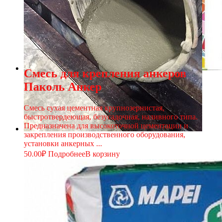
Смесь для крепления анкеров
Паколь Анкер
Смесь сухая цементная крупнозернистая,
быстротвердеющая, безусадочная, наливного типа.
Предназначена для высокоточной цементации и
закрепления производственного оборудования,
установки анкерных ...
50.00
₽
Подробнее
В корзину