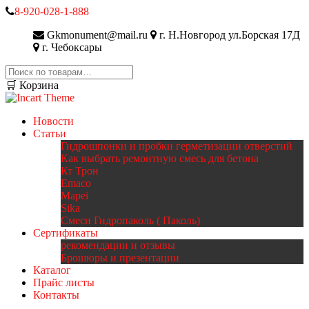
8-920-028-1-888
Gkmonument@mail.ru
г. Н.Новгород ул.Борская 17Д
г. Чебоксары
Искать:
🛒 Корзина
Новости
Статьи
Гидрошпонки и пробки герметизации отверстий
Как выбрать ремонтную смесь для бетона
Кт Трон
Emaco
Mapei
Sika
Смеси Гидропаколь ( Паколь)
Сертификаты
рекомендации и отзывы
Брошюры и презентации
Каталог
Прайс листы
Контакты