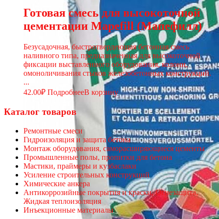
Готовая смесь для высокоточной
цементации Mapefill (Мапефилл)
Безусадочная, быстротвердеющая бетонная смесь
наливного типа, предназначенная для высокоточной
фиксации выставленного оборудования, колонн,
омоноличивания стыков железобетонных конструкций.
...
42.00
₽
Подробнее
В корзину
Каталог товаров
Ремонтные смеси
Гидроизоляция и защита бетона
Монтаж оборудования, саморасширяющиеся цементы
Промышленные полы, пропитки для бетона
Мастики, праймеры и кузбаслаки
Усиление строительных конструкций
Химические анкера
Антикоррозийные покрытия и краски, Огнезащита,
Жидкая теплоизоляция
Инъекционные материалы