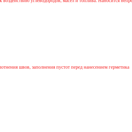
воздействию углеводородов, масел и топлива. Наносится неп
лотнения швов, заполнения пустот перед нанесением герметика