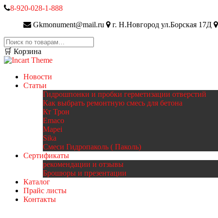
8-920-028-1-888
Gkmonument@mail.ru
г. Н.Новгород ул.Борская 17Д
Искать:
🛒 Корзина
Новости
Статьи
Гидрошпонки и пробки герметизации отверстий
Как выбрать ремонтную смесь для бетона
Кт Трон
Emaco
Mapei
Sika
Смеси Гидропаколь ( Паколь)
Сертификаты
рекомендации и отзывы
Брошюры и презентации
Каталог
Прайс листы
Контакты