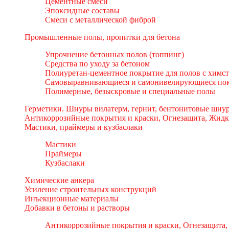
Цементные смеси
Эпоксидные составы
Смеси с металлической фиброй
Промышленные полы, пропитки для бетона
Упрочнение бетонных полов (топпинг)
Средства по уходу за бетоном
Полиуретан-цементное покрытие для полов с химс
Самовыравнивающиеся и самонивелирующиеся пок
Полимерные, безыскровые и специальные полы
Герметики. Шнуры вилатерм, гернит, бентонитовые шнур
Антикоррозийные покрытия и краски, Огнезащита, Жидк
Мастики, праймеры и кузбаслаки
Мастики
Праймеры
Кузбаслаки
Химические анкера
Усиление строительных конструкций
Инъекционные материалы
Добавки в бетоны и растворы
Антикоррозийные покрытия и краски, Огнезащита,